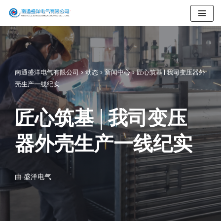
跳
至
正
文
南通盛洋电气有限公司
>
动态
>
新闻中心
>
匠心筑基 | 我司变压器外
壳生产一线纪实
匠心筑基 | 我司变压
器外壳生产一线纪实
由
盛洋电气